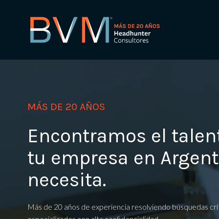
Saltar
al
contenido
MÁS DE 20 AÑOS
Encontramos el talen
tu empresa en Argent
necesita.
Más de 20 años de experiencia resolviendo búsquedas críti
especializados con alta confidencialidad.